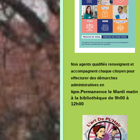
Nos agents qualifiés renseignent et
accompagnent chaque citoyen pour
effecturer des démarches
administratives en
.
Permanence le Mardi matin
ligne
à la bibliothèque de 9h00 à
12h00