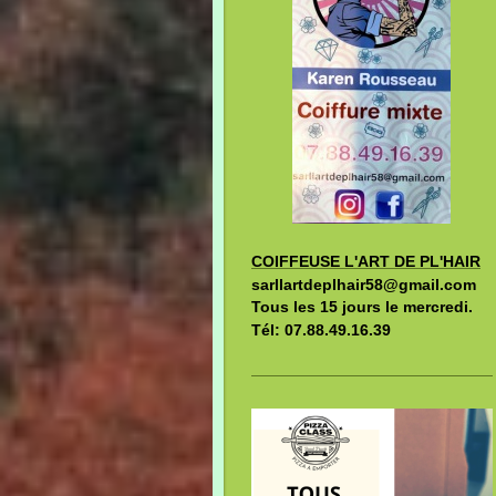
COIFFEUSE L'ART DE PL'HAIR
sarllartdeplhair58@gmail.com
Tous les 15 jours le mercredi.
Tél: 07.88.49.16.39