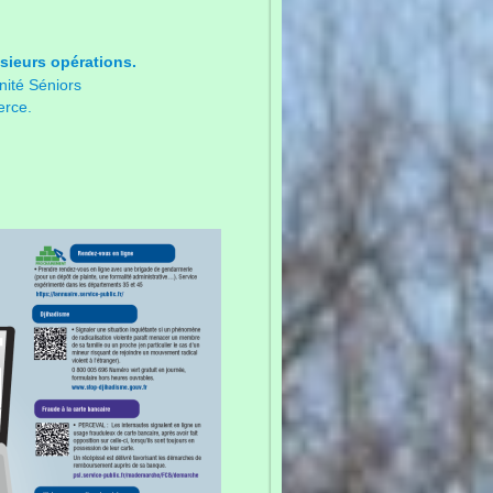
sieurs opérations.
nité Séniors
erce.