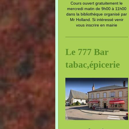
Cours ouvert gratuitement le
mercredi matin de 9h00 à 11h00
dans la bibliothèque organisé par
Mr Holland. Si intéressé venir
vous inscrire en mairie
Le 777 Bar
tabac,épicerie