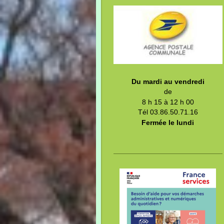
Du mardi au vendredi
de
8 h 15 à 12 h 00
Tél 03.86.50.71.16
Fermée le lundi